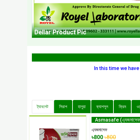
Dellar Product Pic
In this time we have
ট্যাবলেট
সিরাপ
হালুয়া
ক্যাপসুল
ক্রিম
ওয়ে
Asmasafe (এ্যজমাসেফ
এ্যজমাসেফ
৳800
৳800