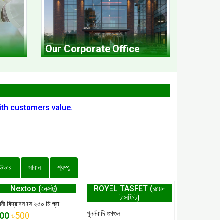
Our Corporate Office
with customers value.
াউডার
সাবান
শ্যম্পু
Nextoo (নেক্সটু)
ROYEL TASFET (রয়েল
টাসফিট)
িনী বিদ্রাবন রস ২৫০ মি.গ্রা:
পুনর্নবাদি গুগগুল
500
৳500