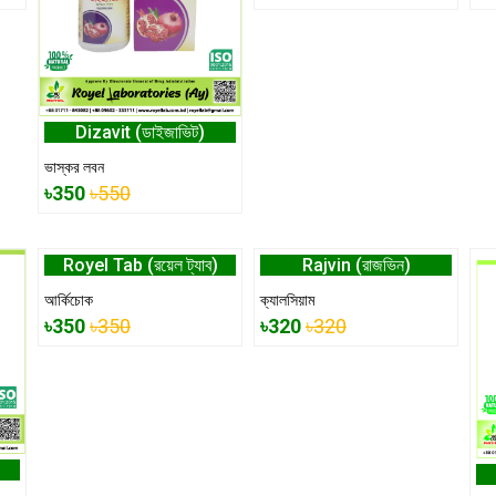
Dizavit (ডাইজাভিট)
ভাস্কর লবন
৳350
৳550
Royel Tab (রয়েল ট্যাব)
Rajvin (রাজভিন)
আর্কিচোক
ক্যালসিয়াম
৳350
৳350
৳320
৳320