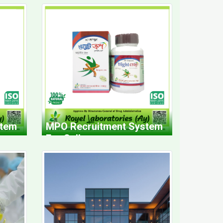
MPO Recruitment System
stem
For Sallary