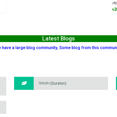
স্ট
৳
Latest Blogs
 have a large blog community, Some blog from this communi
®
ডিউরেটন (Duraton)