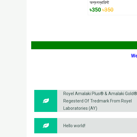
অশ্বগন্ধারিস্ট
৳350
৳350
We
Royel Amalaki Plus® & Amalaki Gold
Regesterd Of Tredmark From Royel
Laboratories (AY)
Hello world!