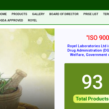
HOME
PRODUCTS
GALLERY
BOARD OF DIRECTOR
PRISE LIST
TER
DGDA APPROVED
ROYEL
''ISO 90
Royel Laboratories Ltd 
Drug Administration (DG
Welfare, Government o
93
Total Products