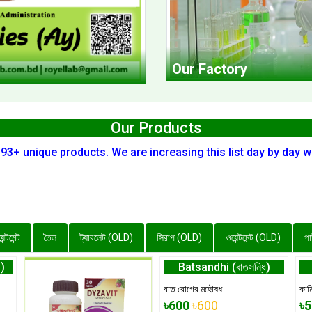
Our Factory
Our Products
 93+ unique products. We are increasing this list day by day 
ন্টমেন্ট
তৈল
ট্যাবলেট (OLD)
সিরাপ (OLD)
ওয়েন্টমেন্ট (OLD)
প
)
Batsandhi (বাতসন্ধি)
বাত রোগের মহৌষধ
কাম
৳600
৳600
৳