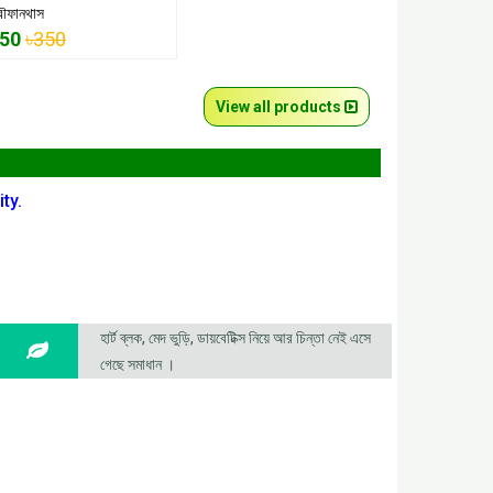
্রৌফানথাস
350
৳350
View all products
ty.
হার্ট ব্লক, মেদ ভুড়ি, ডায়বেটিক্স নিয়ে আর চিন্তা নেই এসে
গেছে সমাধান ।