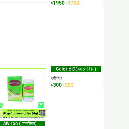
৳1950
৳1950
Calorie D(ক্যালোরি ডি)
হর্সটেইল
৳300
৳300
Alviron (এ্যলভিরন)