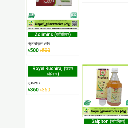
Zolimins (জলিমিনস)
প্রদারান্তক লৌহ
৳500
৳500
Royel Ruchiraj (রয়েল
রুচিরাজ)
ভূবনেশ্বর
৳360
৳360
Saipiton (সাইপিটন)