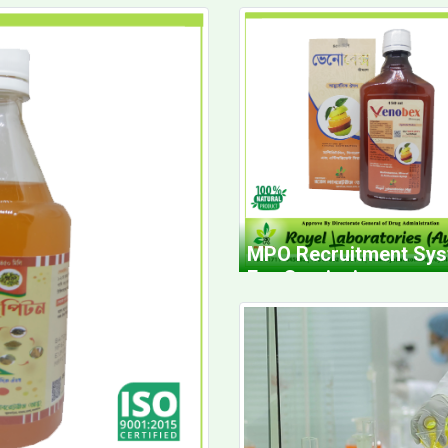
MPO Recruitment Sy
For Comission