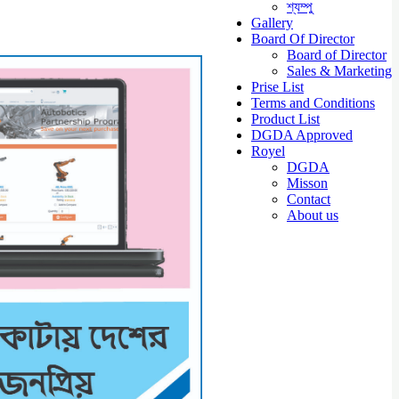
শ্যম্পু
Gallery
Board Of Director
Board of Director
Sales & Marketing
Prise List
Terms and Conditions
Product List
DGDA Approved
Royel
DGDA
Misson
Contact
About us