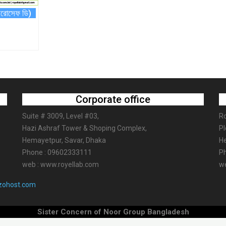
রোসেফ ডি)
Corporate office
Suite # 3009, Level #03,
Ro
Hazi Ashraf Tower & Shoping Complex,
Pl
Hemayetpur, Savar, Dhaka
He
Phone : 09602333111
P
web : www.royellab.com
we
ohost.com
Sister Concern of Noor Group Bangladesh