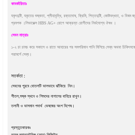
কাযর্কারিতাঃ
যকৃৎদুষ্টি, যকৃতের শুষ্কতা, প্লীহাবৃদ্ধি, রক্তদোষ, ক্রিমি, পিত্তদুষ্টি, কোষ্টবদ্ধতা, ও বিষম জ
প্রমশক ।লিভারেক্স HBS AG+ রোগে আক্রন্ত রোগীদের নির্ভযোগ্য ঔষধ ।
সেবন মাত্রাঃ
১-২ চা চামচ করে সকালে ও রাতে আহারের পর সমপরিমান পানি মিশিয়ে সেব্য অথবা চিকিৎসক
পরামর্শে সেব্য।
সতর্কতা :
সেবনের পূ্রবে বোতলটি ভালভাবে ঝাঁকিয়ে নিন।
শীতল,শুষ্ক স্থনে ও শিশুদের নাগালের বাহিরে রাখুন।
তলানী ও ভাসমান পদার্থ ভেষজের অংশ বিশেষ।
প্রস্তুতকারকঃ
রয়েল ল্যাবরেটরিজ (আয়ু) লিমিটেড