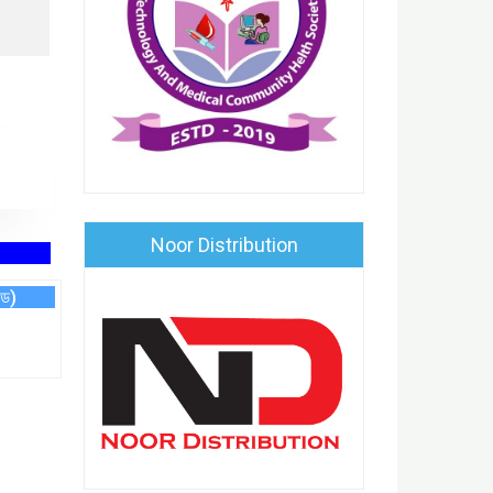
Noor Distribution
িড)