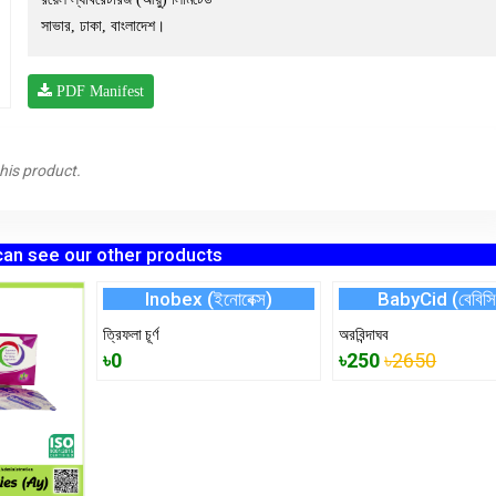
সাভার, ঢাকা, বাংলাদেশ।
PDF Manifest
this product.
can see our other products
Inobex (ইনোবেক্স)
BabyCid (বেবিস
ত্রিফলা চূর্ণ
অরবিন্দাঘব
৳0
৳250
৳2650