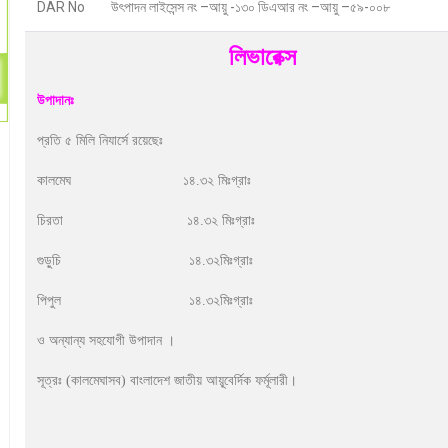
DAR No
উৎপাদন লাইসেন্স নং –আয়ু -১৩০ ডিএআর নং –আয়ু –৫৯-০০৮
লিভারেক্স
উপাদানঃ
প্রতি ৫ মিলি নিযার্সে রয়েছেঃ
কালমেঘ ১৪.৩২ মিঃগ্রাঃ
চিরতা ১৪.৩২ মিঃগ্রাঃ
গুড়ুচি ১৪.৩২মিঃগ্রাঃ
পিপুল ১৪.৩২মিঃগ্রাঃ
ও অন্যান্য সহযোগী উপাদান ।
সূত্রঃ (কালমেঘাসব) বাংলাদেশ জাতীয় আয়ূ্বের্দিক ফর্মূলারী।