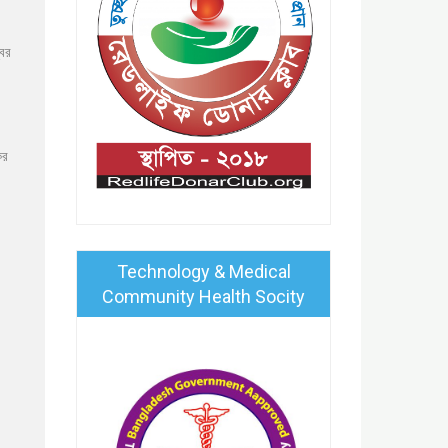
্বর
ের
Technology & Medical
Community Health Socity