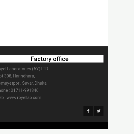
Factory office
yel Laboratories (AY) LTD
ot 308, Harindhara,
mayetpor , Savar, Dhaka
hone : 01711-991846
b : www.royellab.com