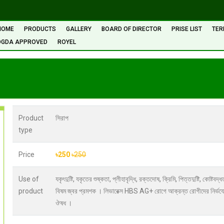
HOME
PRODUCTS
GALLERY
BOARD OF DIRECTOR
PRISE LIST
TER
DGDA APPROVED
ROYEL
Product
সিরাপ
type
Price
৳250
৳250
Use of
যকৃৎদুষ্টি, যকৃতের শুষ্কতা, প্লীহাবৃদ্ধি, রক্তদোষ, ক্রিমি, পিত্তদুষ্টি, কোষ্টবদ্
product
বিষম জ্বর প্রমশক । লিভারেক্স HBS AG+ রোগে আক্রন্ত রোগীদের নির্ভয
ঔষধ ।