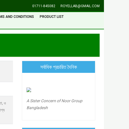
01711-845082
ROYELLAB@GMAIL.COM
MS AND CONDITIONS
PRODUCT LIST
সর্বাধিক প্রচারিত দৈনিক
A Sister Concern of Noor Group
ধতা, ও
Bangladesh
োগ্য