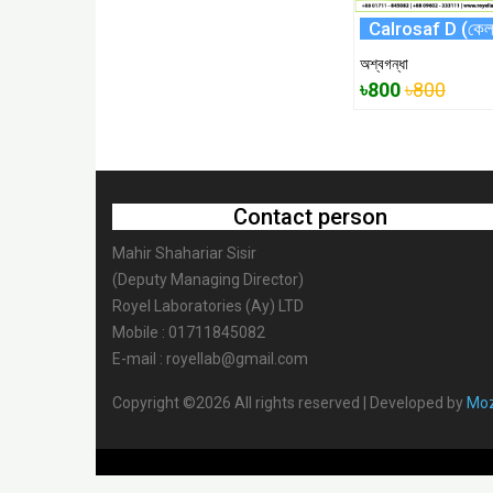
Calrosaf D (কেল
অশ্বগন্ধা
৳800
৳800
Contact person
Mahir Shahariar Sisir
(Deputy Managing Director)
Royel Laboratories (Ay) LTD
Mobile : 01711845082
E-mail : royellab@gmail.com
Copyright ©2026 All rights reserved | Developed by
Moz