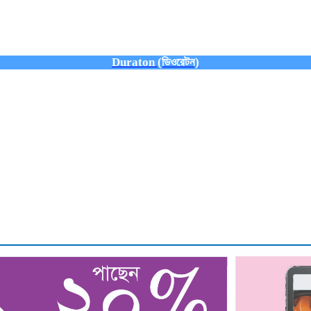
Duraton (ডিওরেটন)