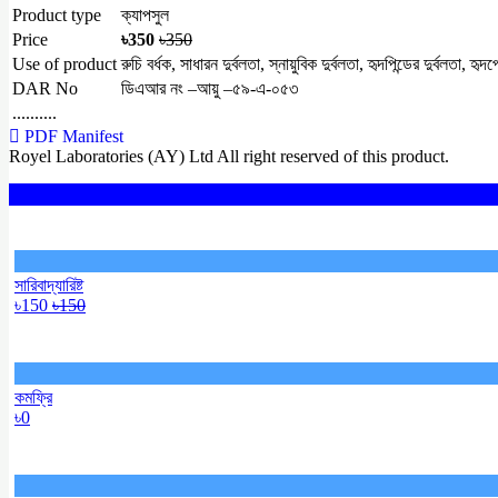
Product type
ক্যাপসুল
Price
৳350
৳350
Use of product
রুচি বর্ধক, সাধারন দুর্বলতা, স্নায়ুবিক দুর্বলতা, হৃদপিন্ডের দুর্বলতা, হৃদ
DAR No
ডিএআর নং –আয়ু –৫৯-এ-০৫৩
..........
PDF Manifest
Royel Laboratories (AY) Ltd All right reserved of this product.
সারিবাদ্যারিষ্ট
৳150
৳150
কমফ্রি
৳0