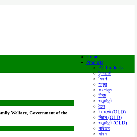
Home
Products
All Products
ট্যাবলেট
সিরাপ
হালুয়া
ক্যাপসুল
ক্রিম
ওয়েন্টমেন্ট
তৈল
ট্যাবলেট (OLD)
amily Welfare, Government of the
সিরাপ (OLD)
ওয়েন্টমেন্ট (OLD)
পাউডার
সাবান