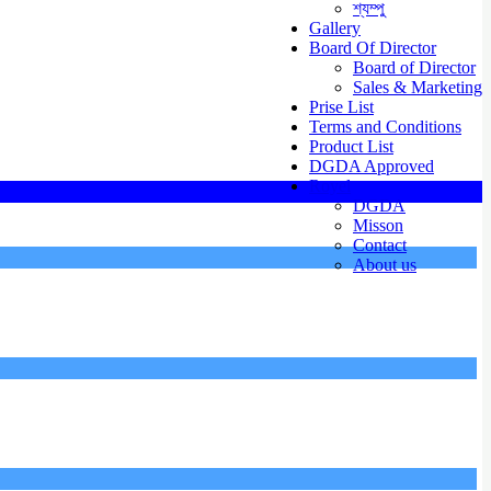
শ্যম্পু
Gallery
Board Of Director
Board of Director
Sales & Marketing
Prise List
Terms and Conditions
Product List
DGDA Approved
Royel
DGDA
Misson
Contact
About us