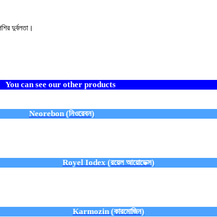
পেশির দুর্বলতা।
You can see our other products
Neorebon (নিওরেবন)
Royel Iodex (রয়েল আয়োডেক্স)
Karmozin (কারমোজিন)