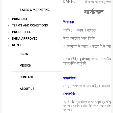
DAR No
ডিএআর নং –আয়ু –৫৯
SALES & MARKETING
বার্নোভেল
PRISE LIST
উপাদানঃ
TERMS AND CONDITIONS
প্রতি ১০০গ্রাম এ রয়েছেঃ
PRODUCT LIST
উইচ হ্যাযেল শুস্ক নির্যাস ৫
DGDA APPROVED
ROYEL
ও অন্যান্য উপাদান ও সহযোগী উপাদা
DGDA
সূত্রঃ
(
উইচ হ্যাযেল
)
বাংলাদেশ জাতীয়
আয়ূ্বের্দিক ফর্মূলারী
MISSON
CONTACT
কাযর্কারিতাঃ
পোড়া, জখম ও ক্ষতের বাহ্যিক ব্যবহার্য
ABOUT US
সেবনবধিঃ
৩-৪ বার প্রয়োজন মতো শুধুমাত্র বাহ্য
ব্যবহার অথবা রেজি: চিকিৎসকের পরামর্শ
ব্যবহার।