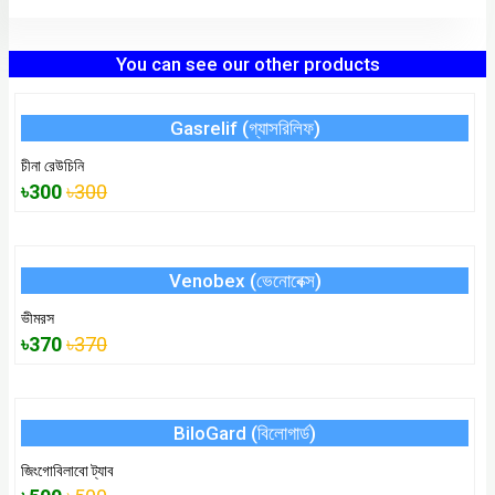
You can see our other products
Gasrelif (গ্যাসরিলিফ)
চীনা রেউচিনি
৳300
৳300
Venobex (ভেনোবেক্স)
ভীমরস
৳370
৳370
BiloGard (বিলোগার্ড)
জিংগোবিলাবো ট্যাব