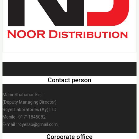
Contact person
Mahir Shahariar Sisir
(Deputy Managing Director)
Royel Laboratories (Ay) LTD
Mobile : 01711845082
E-mail : royellab@gmail.com
Corporate office