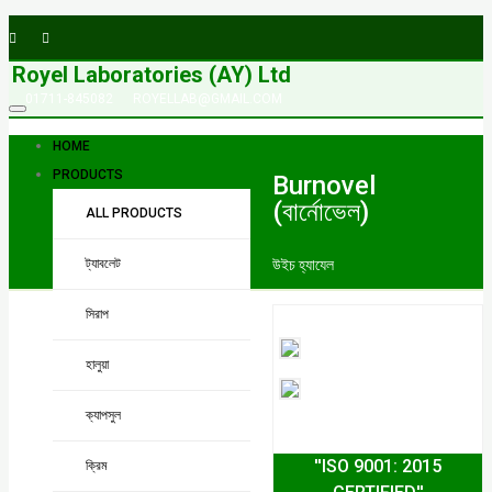
Royel Laboratories (AY) Ltd
01711-845082
ROYELLAB@GMAIL.COM
HOME
PRODUCTS
Burnovel
(বার্নোভেল)
ALL PRODUCTS
ট্যাবলেট
উইচ হ্যাযেল
সিরাপ
হালুয়া
ক্যাপসুল
''ISO 9001: 2015
ক্রিম