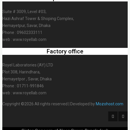
Suite # 3009, Level #03,
Hazi Ashraf Tower & Shoping Complex,
Hemayetpur, Savar, Dhaka
Phone : 09602333111
web : www.royellab.com
Factory office
Royel Laboratories (AY) LTD
Plot 308, Harindhara,
Hemayetpor , Savar, Dhaka
Phone : 01711-991846
web : www.royellab.com
Copyright ©2026 All rights reserved | Developed by
Mozohost.com