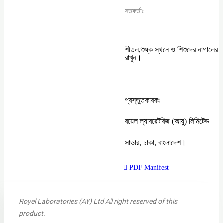
সতকর্তাঃ
শীতল,শুষ্ক স্থনে ও শিশুদের নাগালের ব
রাখুন।
প্রস্তুতকারকঃ
রয়েল ল্যাবরেটরিজ (আয়ু) লিমিটেড
সাভার, ঢাকা, বাংলাদেশ।
PDF Manifest
Royel Laboratories (AY) Ltd All right reserved of this
product.