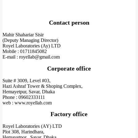
Contact person
Mahir Shahariar Sisir
(Deputy Managing Director)
Royel Laboratories (Ay) LTD
Mobile : 01711845082
E-mail : royellab@gmail.com
Corporate office
Suite # 3009, Level #03,
Hazi Ashraf Tower & Shoping Complex,
Hemayetpur, Savar, Dhaka
Phone : 09602333111
web : www.royellab.com
Factory office
Royel Laboratories (AY) LTD
Plot 308, Harindhara,
Hemayetpor , Savar, Dhaka