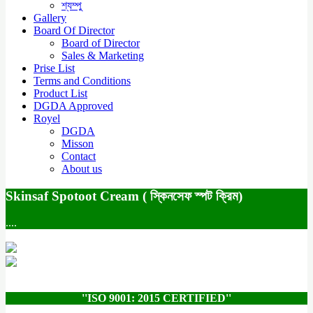
শ্যম্পু
Gallery
Board Of Director
Board of Director
Sales & Marketing
Prise List
Terms and Conditions
Product List
DGDA Approved
Royel
DGDA
Misson
Contact
About us
Skinsaf Spotoot Cream ( স্কিনসেফ স্পট ক্রিম)
....
''ISO 9001: 2015 CERTIFIED''