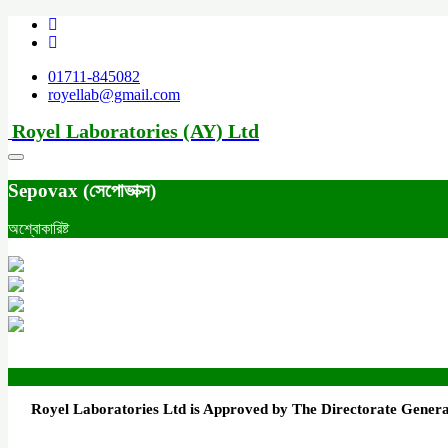
01711-845082
royellab@gmail.com
Royel Laboratories (AY) Ltd
Sepovax (সেপোভাক্স)
অশ্বোকারিষ্ট
Royel Laboratories Ltd is Approved by The Directorate Genera