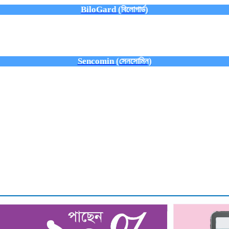
BiloGard (বিলোগার্ড)
Sencomin (সেনসোমিন)