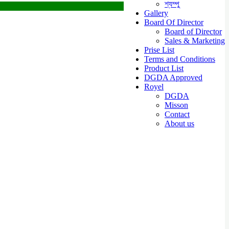
শ্যম্পু
Gallery
Board Of Director
Board of Director
Sales & Marketing
Prise List
Terms and Conditions
Product List
DGDA Approved
Royel
DGDA
Misson
Contact
About us