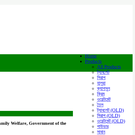
Home
Products
All Products
ট্যাবলেট
সিরাপ
হালুয়া
ক্যাপসুল
ক্রিম
ওয়েন্টমেন্ট
তৈল
ট্যাবলেট (OLD)
সিরাপ (OLD)
ওয়েন্টমেন্ট (OLD)
amily Welfare, Government of the
পাউডার
সাবান