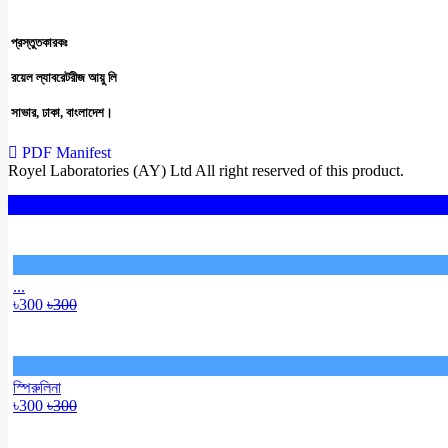
প্রস্তুতকারকঃ
রয়েল ল্যাবরেটরীজ আয়ু লি
সাভার, ঢাকা, বাংলাদেশ।
PDF Manifest
Royel Laboratories (AY) Ltd All right reserved of this product.
...
৳300
৳300
স্পিরুলিনা
৳300
৳300