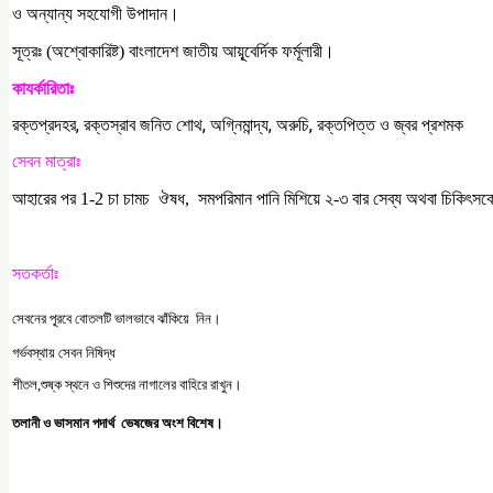
ও অন্যান্য সহযোগী উপাদান।
সূত্রঃ (অশ্বোকারিষ্ট) বাংলাদেশ জাতীয় আয়ূ্বের্দিক ফর্মূলারী।
কাযর্কারিতাঃ
রক্তপ্রদহর, রক্তস্রাব জনিত শোথ, অগ্নিমান্দ্য, অরুচি, রক্তপিত্ত ও জ্বর প্রশমক
সেবন মাত্রাঃ
আহারের পর 1-2 চা চামচ ঔষধ, সমপরিমান পানি মিশিয়ে ২-৩ বার সেব্য অথবা চিকিৎসকের
সতকর্তাঃ
সেবনের পূ্রবে বোতলটি ভালভাবে ঝাঁকিয়ে নিন।
গর্ভবস্থায় সেবন নিষিদ্ধ
শীতল,শুষ্ক স্থনে ও শিশুদের নাগালের বাহিরে রাখুন।
তলানী ও ভাসমান পদার্থ ভেষজের অংশ বিশেষ।