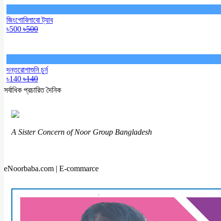
জিংগোবিলাবো ট্যাব
৳500
৳500
দন্তরোগাশুনি চুর্ন
৳140
৳140
সর্বাধিক প্রচারিত দৈনিক
A Sister Concern of Noor Group Bangladesh
eNoorbaba.com | E-commarce